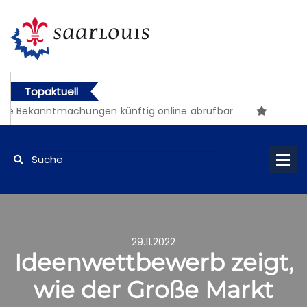
Topaktuell
e Bekanntmachungen künftig online abrufbar
29.11.2022
Ideenwettbewerb zeigt,
wie der Große Markt