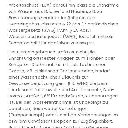
Arbeitsschutz (LUA) darauf hin, dass die Entnahme
von Wasser aus Bächen und Flüssen, z.B. zu
Bewässerungszwecken, im Rahmen des
Gemeingebrauchs nach § 22 Abs. 1 Saarländisches
Wassergesetz (SWG) i.V.m. § 25 Abs. 1
Wasserhaushaltsgesetz (WHG) lediglich mittels
Schöpfen mit Handgefäßen zulässig ist.
Der Gemeingebrauch umfasst nicht die
Einrichtung ortsfester Anlagen zum Tränken oder
Schöpfen. Die Entnahme mittels technischer
Geräte, z.B. elektrische Gartenpumpen, bedarf
einer wasserrechtlichen Erlaubnis zur
Gewässerbenutzung gem. § 10 WHG, die beim
Landesamt für Umwelt- und Arbeitsschutz, Don-
Bosco-Straße 1, 66119 Saarbrücken, zu beantragen
ist. Bei der Wasserentnahme ist unbedingt zu
beachten, dass weder Vertiefungen
(Pumpensumpf) oder sonstige Veränderungen im
bzw. am Gewässer (Treppen zur Zugänglichkeit,
Schächte etc.), noch ein Aufstau im Gewässer