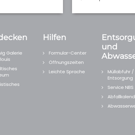
decken
Hilfen
Entsorg
und
ig Galerie
Formular-Center
Abwasse
louis
Öffnungszeiten
tisches
Leichte Sprache
Müllabfuhr /
eum
Entsorgung
istisches
Service NBS
Abfallkalend
Abwasserwe