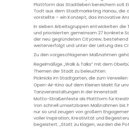
Plattform das Stadtleben bereichern soll. Ei
Todt aus dem Stadtmarketing Hanau, die d
vorstellte – ein Konzept, das innovative An
In sieben Arbeitsgruppen entwickelten die
und priorisierten gemeinsam 27 konkrete
der neu gegründeten Citycrew, bestehend 
weiterverfolgt und unter der Leitung des
Zu den vorgeschlagenen Maßnahmen gehö
Regelmäßige „Walk & Talks“ mit dem Oberbü
Themen der Stadt zu beleuchten.
Picknicks im Stadtgarten, die zum Verweile
Open-Air-Kino auf dem Kleinen Markt für u
Tanzveranstaltungen in der Innenstadt
Motto-Straßenfeste als Plattform für Kreat
Von schnell umsetzbaren Maßnahmen bis hin
nur so und zeugen von großem Engagement u
voller Inspiration, Kreativität und Begeiste
begeistert. „Statt zu klagen, wurden die Po