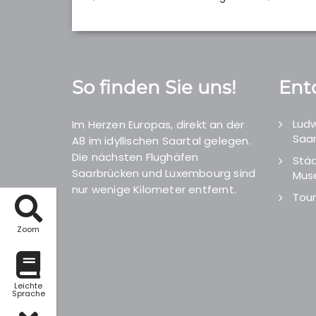
So finden Sie uns!
Ent
Ludw
Im Herzen Europas, direkt an der
Saar
A8 im idyllischen Saartal gelegen.
Die nächsten Flughäfen
Städ
Saarbrücken und Luxembourg sind
Mus
nur wenige Kilometer entfernt.
Tour
Zoom
Leichte
Sprache