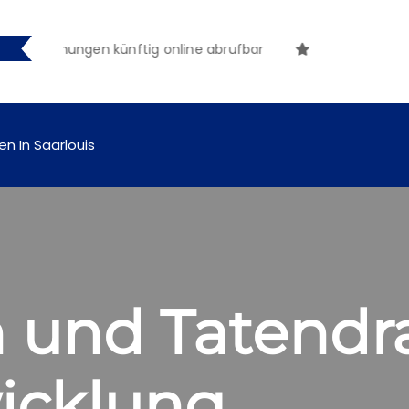
achungen künftig online abrufbar
en In Saarlouis
n und Tatendr
icklung