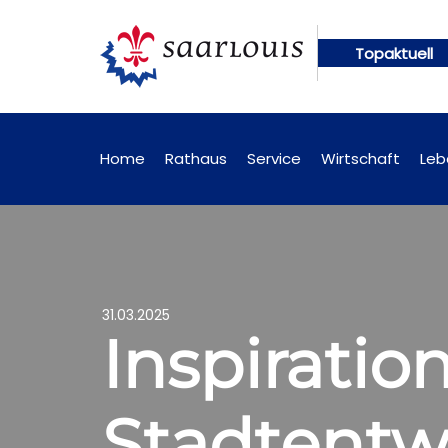
Topaktuell
en künftig online abrufbar
Öffentliche Bekanntm
Home
Rathaus
Service
Wirtschaft
Leb
31.03.2025
Inspiratio
Stadtentw