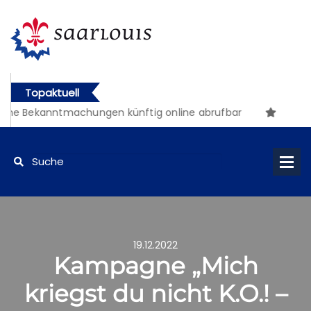
Topaktuell
he Bekanntmachungen künftig online abrufbar
19.12.2022
Kampagne „Mich
kriegst du nicht K.O.! –