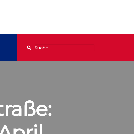
traße:
April