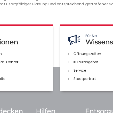
 trotz sorgfältiger Planung und entsprechend getroffen
Für Sie
ionen
Wissens
n
Öffnungszeiten
lar-Center
Kulturangebot
Service
eite
Stadtportrait
decken
Hilfen
Entsorg