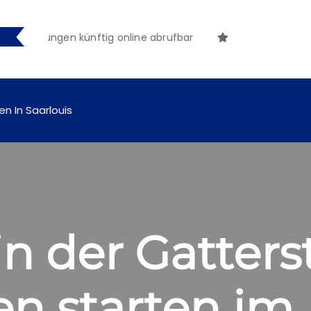
tmachungen künftig online abrufbar
en In Saarlouis
n der Gatters
n starten im 