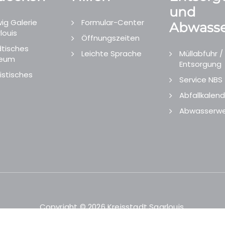
und
ig Galerie
Formular-Center
Abwasse
louis
Öffnungszeiten
tisches
Leichte Sprache
Müllabfuhr /
eum
Entsorgung
istisches
Service NBS
Abfallkalend
Abwasserwe
Copyright © 2026 Kreisstadt Saarlouis.
Designed and Developed by
echtgut
/
Site Point
.