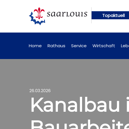
Topaktuell
ungen künftig online abrufbar
Öffentliche Bekann
Home
Rathaus
Service
Wirtschaft
Leb
26.03.2026
Kanalbau i
Bauarbeite