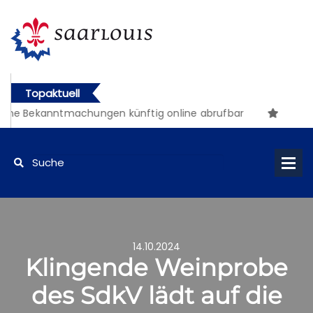
Topaktuell
che Bekanntmachungen künftig online abrufbar
14.10.2024
Klingende Weinprobe
des SdkV lädt auf die