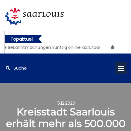
Topaktuell
he Bekanntmachungen künftig online abrufbar
15.12.2023
Kreisstadt Saarlouis
erhält mehr als 500.000