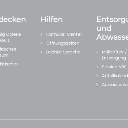
decken
Hilfen
Entsorg
und
ig Galerie
Formular-Center
Abwasse
louis
Öffnungszeiten
tisches
Leichte Sprache
Müllabfuhr /
eum
Entsorgung
istisches
Service NBS
Abfallkalend
Abwasserwe