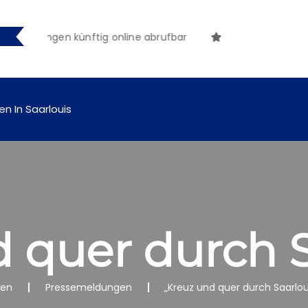
tmachungen künftig online abrufbar
en In Saarlouis
 quer durch S
nen
Pressemeldungen
„Kreuz und quer durch Saarlou