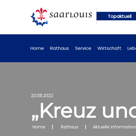
Topaktuell
ngen künftig online abrufbar
Öffentliche Bekann
Home
Rathaus
Service
Wirtschaft
Leb
23.08.2022
„Kreuz und
Home
Rathaus
Aktuelle Informatio