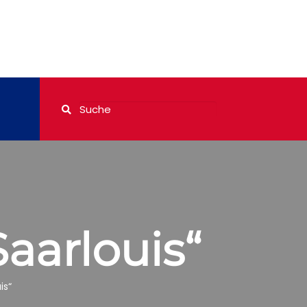
aarlouis“
is“