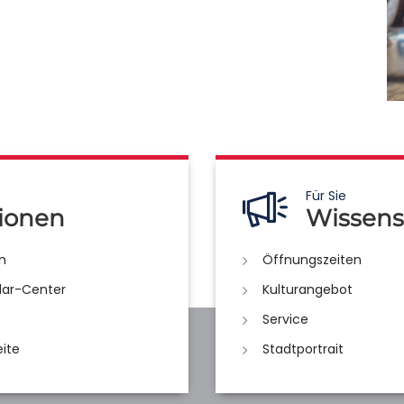
Für Sie
ionen
Wissens
n
Öffnungszeiten
lar-Center
Kulturangebot
Service
eite
Stadtportrait