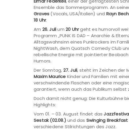
Elmar Federkeil
, einer der gefragtesten Sc
Ensemble das Sommerprogramm. An seiner S
Graves
(Vocals, USA/Italien) und
Rayn Bec
18 Uhr
.
Am
26. Juli
um
20 Uhr
geht es humorvoll wei
Programm „PUNK IS DAD – Anarchie & Eltern
Alltagswahnsinn eines Punkrockers im Famil
NightWash, dem Quatsch Comedy Club und
rebellische Energie mit pointierter Beoba
Humors.
Der Sonntag,
27. Juli
, steht im Zeichen der
Maxim Maurice
Kinder und Familien mit ein
verschwindende Flaschen oder eine magi
garantiert, wenn auch das Publikum selbst 
Doch damit nicht genug: Die Kulturbühne 
Highlights:
Vom 01. – 03. August findet das
Jazzfestiva
Sestak
(02.08.)
und das
Swinging Breakfas
verschiedene Stilrichtungen des Jazz.