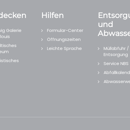
decken
Hilfen
Entsorg
und
ig Galerie
Formular-Center
Abwasse
louis
Öffnungszeiten
tisches
Leichte Sprache
Müllabfuhr /
eum
Entsorgung
istisches
Service NBS
Abfallkalend
Abwasserwe