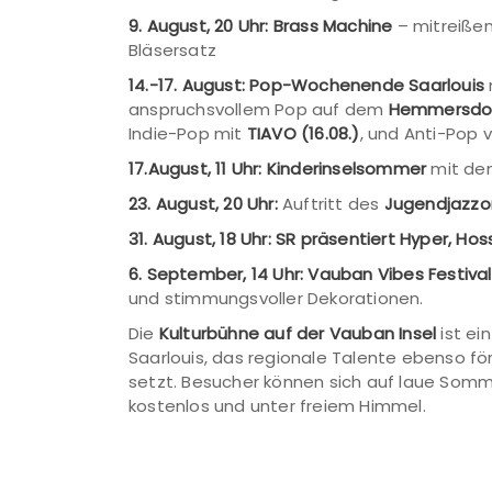
9.
August, 20 Uhr:
Brass Machine
– mitreiße
Bläsersatz
14.-17. August:
Pop-Wochenende Saarlouis
anspruchsvollem Pop auf dem
Hemmersdorf
Indie-Pop mit
TIAVO
(16.08.)
, und Anti-Pop 
17.
August, 11 Uhr:
Kinderinselsommer
mit d
23. August, 20 Uhr:
Auftritt des
Jugendjazzo
31. August, 18 Uhr:
SR präsentiert
Hyper, Hoss
6. September, 14 Uhr:
Vauban Vibes Festival
und stimmungsvoller Dekorationen.
Die
Kulturbühne auf der Vauban Insel
ist ei
Saarlouis, das regionale Talente ebenso fö
setzt. Besucher können sich auf laue Som
kostenlos und unter freiem Himmel.