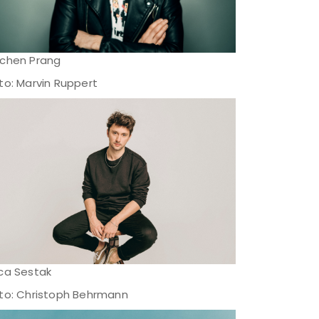
chen Prang
to: Marvin Ruppert
ca Sestak
to: Christoph Behrmann