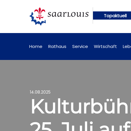
Topaktuell
n künftig online abrufbar
Öffentliche Bekanntma
Home
Rathaus
Service
Wirtschaft
Leb
14.08.2025
Kulturbühn
25. Juli au