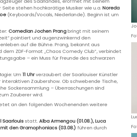
hlagzeuger des Saarlandes, eröffnet mit seinem
eite stehen hochkarätige Musiker wie u.a.
Noreda
hoe
(Keyboards/Vocals, Niederlande). Beginn ist um
Jo
ter:
Comedian Jochen Prang
bringt mit seinem
Fo
zeit“ pointiert und augenzwinkernd den
ienleben auf die Bühne. Prang, bekannt aus
 dem ZDF-Format „Chaos Comedy Club“, verbindet
chtungsgabe – ein Muss für Freunde des schwarzen
 Magie: Um
11 Uhr
verzaubert der Saarlouiser Künstler
er interaktiven Zaubershow. Ob schwebende Tische,
sche Sockensammlung – Überraschungen sind
zum Zauberer wird.
bietet an den folgenden Wochenenden weitere
Lu
l Saarlouis
statt.
Alba Armengou (01.08.),
Luca
Fo
t mit den Gramophoniacs
(03.08.)
führen durch