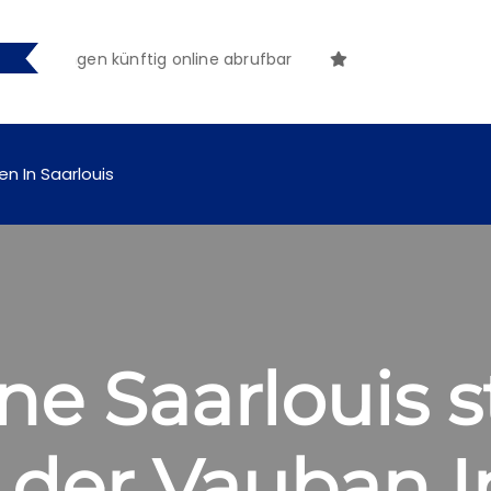
chungen künftig online abrufbar
en In Saarlouis
e Saarlouis s
f der Vauban I