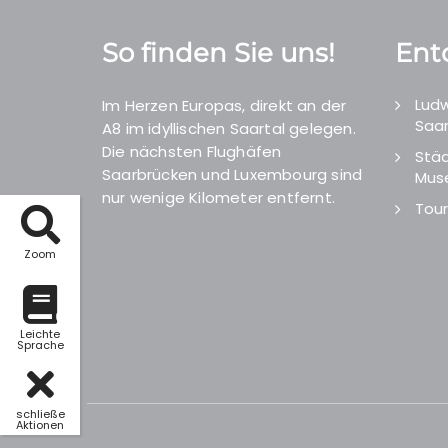
So finden Sie uns!
Ent
Ludw
Im Herzen Europas, direkt an der
Saar
A8 im idyllischen Saartal gelegen.
Die nächsten Flughäfen
Städ
Saarbrücken und Luxembourg sind
Mus
nur wenige Kilometer entfernt.
Tour
Zoom
Leichte
Sprache
schließe
Aktionen