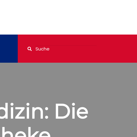
izin: Die
theke