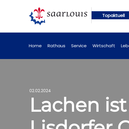
Topaktuell
en künftig online abrufbar
Öffentliche Bekanntm
Home
Rathaus
Service
Wirtschaft
Leb
02.02.2024
Lachen ist
Lisdorfer 