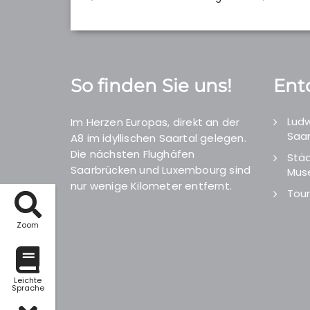
So finden Sie uns!
Ent
Ludw
Im Herzen Europas, direkt an der
Saar
A8 im idyllischen Saartal gelegen.
Die nächsten Flughäfen
Städ
Saarbrücken und Luxembourg sind
Mus
nur wenige Kilometer entfernt.
Tour
Zoom
Leichte
Sprache