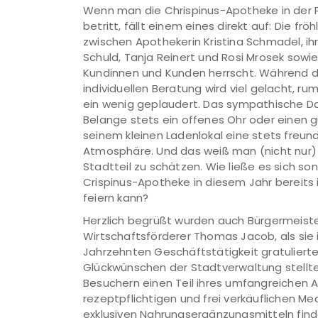
Wenn man die Chrispinus-Apotheke in der Pr
betritt, fällt einem eines direkt auf: Die fr
zwischen Apothekerin Kristina Schmadel, ih
Schuld, Tanja Reinert und Rosi Mrosek sowi
Kundinnen und Kunden herrscht. Während 
individuellen Beratung wird viel gelacht, 
ein wenig geplaudert. Das sympathische D
Belange stets ein offenes Ohr oder einen g
seinem kleinen Ladenlokal eine stets freund
Atmosphäre. Und das weiß man (nicht nur) 
Stadtteil zu schätzen. Wie ließe es sich son
Crispinus-Apotheke in diesem Jahr bereits 
feiern kann?
Herzlich begrüßt wurden auch Bürgermeiste
Wirtschaftsförderer Thomas Jacob, als sie 
Jahrzehnten Geschäftstätigkeit gratulierten
Glückwünschen der Stadtverwaltung stellte
Besuchern einen Teil ihres umfangreichen 
rezeptpflichtigen und frei verkäuflichen 
exklusiven Nahrungsergänzungsmitteln find