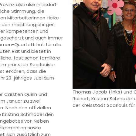
ovinzialstraße in Lisdorf
öhliche Stimmung, die
ren Mitarbeiterinnen Heike
e den meist langjährigen
der kompetenten und
rumgescherzt und auch immer
amen-Quartett hat für alle
uten Rat und bietet in
liche, fast schon familiäre
im grünsten Saarlouiser
st erklären, dass die
ihr 20-jähriges Jubiläum
Thomas Jacob (links) und C
r Carsten Quirin und
Reinert, Kristina Schmadel u
im Januar zu zwei
der Kreisstadt Saarlouis für
. Nach den offiziellen
 Kristina Schmadel den
Angebotes vor. Neben
Medikamenten sowie
et sich zusätzlich zum