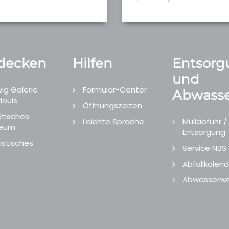
decken
Hilfen
Entsorg
und
ig Galerie
Formular-Center
Abwasse
louis
Öffnungszeiten
tisches
Leichte Sprache
Müllabfuhr /
eum
Entsorgung
istisches
Service NBS
Abfallkalend
Abwasserwe