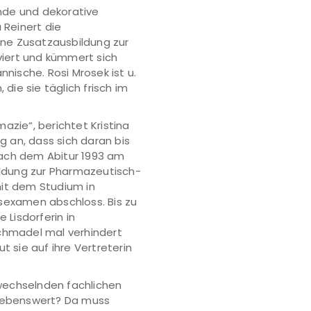
nde und dekorative
 Reinert die
eine Zusatzausbildung zur
iert und kümmert sich
ische. Rosi Mrosek ist u.
 die sie täglich frisch im
azie“, berichtet Kristina
 an, dass sich daran bis
Nach dem Abitur 1993 am
ldung zur Pharmazeutisch-
mit dem Studium in
tsexamen abschloss. Bis zu
 Lisdorferin in
Schmadel mal verhindert
t sie auf ihre Vertreterin
wechselnden fachlichen
liebenswert? Da muss