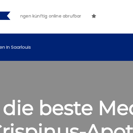
achungen künftig online abrufbar
en In Saarlouis
 die beste Med
Crispinus-Apo