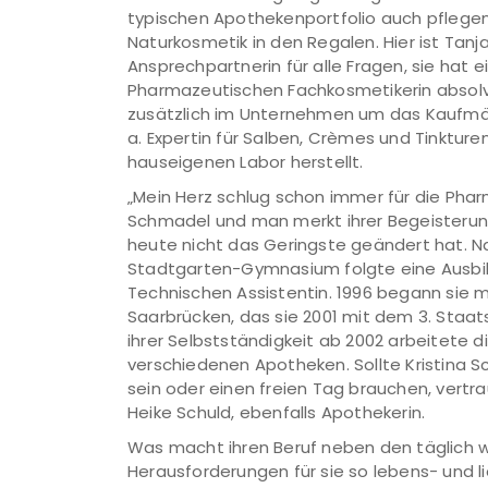
typischen Apothekenportfolio auch pflege
Naturkosmetik in den Regalen. Hier ist Tanja
Ansprechpartnerin für alle Fragen, sie hat 
Pharmazeutischen Fachkosmetikerin absolv
zusätzlich im Unternehmen um das Kaufmänn
a. Expertin für Salben, Crèmes und Tinkturen,
hauseigenen Labor herstellt.
„Mein Herz schlug schon immer für die Pharm
Schmadel und man merkt ihrer Begeisterung
heute nicht das Geringste geändert hat. 
Stadtgarten-Gymnasium folgte eine Ausbi
Technischen Assistentin. 1996 begann sie 
Saarbrücken, das sie 2001 mit dem 3. Staa
ihrer Selbstständigkeit ab 2002 arbeitete die
verschiedenen Apotheken. Sollte Kristina 
sein oder einen freien Tag brauchen, vertrau
Heike Schuld, ebenfalls Apothekerin.
Was macht ihren Beruf neben den täglich 
Herausforderungen für sie so lebens- und 