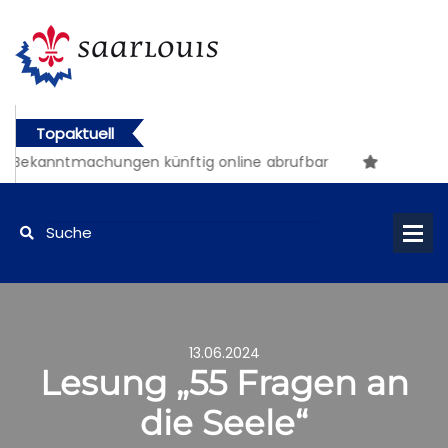
Topaktuell
 Bekanntmachungen künftig online abrufbar
13.06.2024
Lesung „55 Fragen an
die Seele“