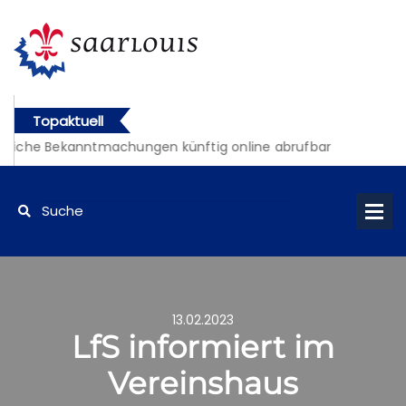
Topaktuell
liche Bekanntmachungen künftig online abrufbar
13.02.2023
LfS informiert im
Vereinshaus