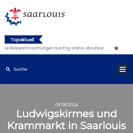
Topaktuell
che Bekanntmachungen künftig online abrufbar
09.08.2024
Ludwigskirmes und
Krammarkt in Saarlouis