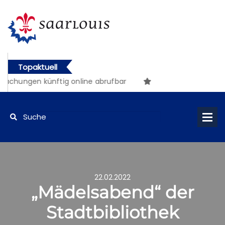
Topaktuell
hungen künftig online abrufbar
22.02.2022
„Mädelsabend“ der
Stadtbibliothek