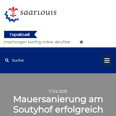
Topaktuell
tmachungen künftig online abrufbar
17.04.2025
Mauersanierung am
Soutyhof erfolgreich