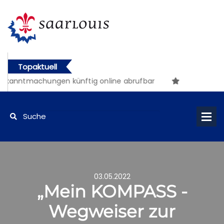
Topaktuell
kanntmachungen künftig online abrufbar
03.05.2022
„Mein KOMPASS -
Wegweiser zur