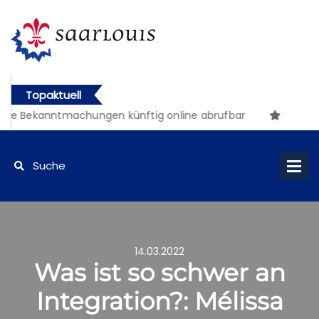
Topaktuell
e Bekanntmachungen künftig online abrufbar
14.03.2022
Was ist so schwer an
Integration?: Mélissa