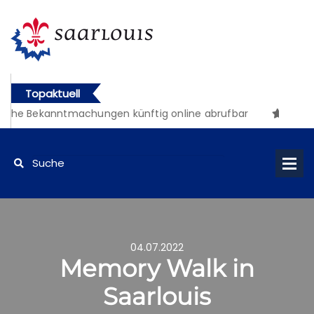
Topaktuell
iche Bekanntmachungen künftig online abrufbar
04.07.2022
Memory Walk in
Saarlouis