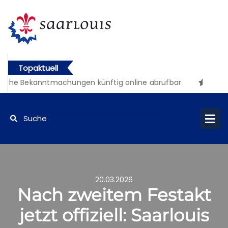
Topaktuell
iche Bekanntmachungen künftig online abrufbar
20.03.2026
Nach zweitem Festakt
jetzt offiziell: Saarlouis