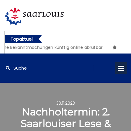
Topaktuell
che Bekanntmachungen künftig online abrufbar
30.11.2023
Nachholtermin: 2.
Saarlouiser Lese &