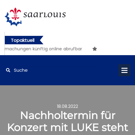
Topaktuell
tmachungen künftig online abrufbar
18.08.2022
Nachholtermin für
Konzert mit LUKE steht