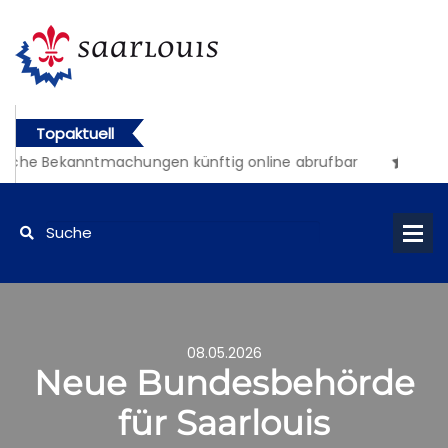
Topaktuell
iche Bekanntmachungen künftig online abrufbar
08.05.2026
Neue Bundesbehörde
für Saarlouis