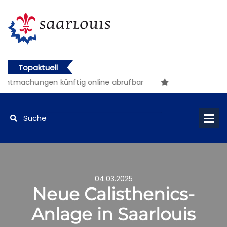
Topaktuell
ntmachungen künftig online abrufbar
04.03.2025
Neue Calisthenics-
Anlage in Saarlouis