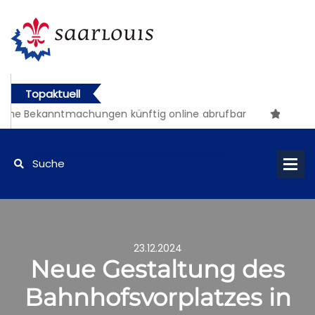
Topaktuell
che Bekanntmachungen künftig online abrufbar
23.12.2024
Neue Gestaltung des
Bahnhofsvorplatzes in