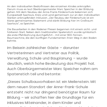
An den individuellen Bedürfnissen des einzelnen Kindes anknüpfen:
Darum muss es laut Oberbürgermeister Marc Speicher in der Bildung
gehen. Mit dem Neubau der Anne-Frank-Förderschule bekennen sich
Europastadt Saarlouis, Kreis und Land gemeinsam zur an den individuellen
Stärken anknüpfenden Inklusion. „Der Neubau der Förderschule ist ein
klares gemeinsames Statement und stärkt Bildung hier im Großraum
Saarlouis“, so Speicher.
Die Bauarbeiten In den Rodener Fliesen begannen mit einem sicht- und
hörbaren Start. Neben dem traditionellen Spatenstich wurde symbolisch
die erste Pfahlbohrung durchgeführt – mit einer 900-Tonnen-
Baumaschine, die den künftigen Fundamenten ihren Weg in den Boden
bahnte.
Im Beisein zahlreicher Gäste – darunter
Vertreterinnen und Vertreter aus Politik,
Verwaltung, Schule und Bauplanung – wurde
deutlich, welch hohe Bedeutung das Projekt hat.
Auch Oberbürgermeister Marc Speicher nahm am
Spatenstich teil und betonte:
„Dieses Schulbauvorhaben ist ein Meilenstein. Mit
dem neuen Standort der Anne-Frank-Schule
entsteht nicht nur dringend benötigter Raum für
Bildung – wir schaffen hier die Grundlage für ein
inklusives Miteinander, in dem Kinder und