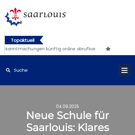
Topaktuell
Bekanntmachungen künftig online abrufbar
04.09.2025
Neue Schule für
Saarlouis: Klares