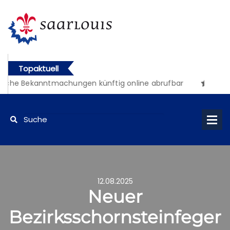
Topaktuell
liche Bekanntmachungen künftig online abrufbar
12.08.2025
Neuer
Bezirksschornsteinfeger