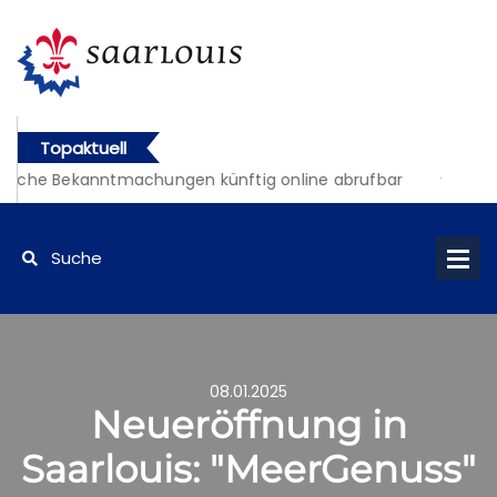
Topaktuell
iche Bekanntmachungen künftig online abrufbar
08.01.2025
Neueröffnung in
Saarlouis: "MeerGenuss"