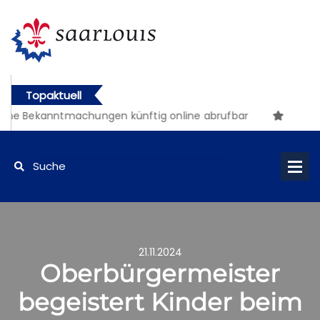
Topaktuell
he Bekanntmachungen künftig online abrufbar
21.11.2024
Oberbürgermeister
begeistert Kinder beim