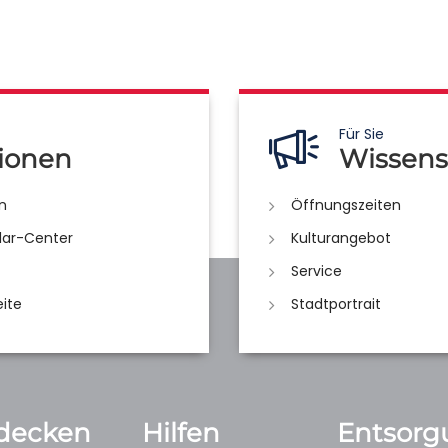
Für Sie
ionen
Wissens
n
Öffnungszeiten
lar-Center
Kulturangebot
Service
eite
Stadtportrait
decken
Hilfen
Entsorg