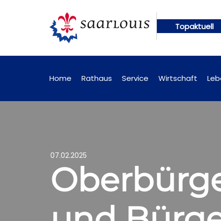
Topaktuell
ungen künftig online abrufbar
Öffentliche Bekan
Home
Rathaus
Service
Wirtschaft
Leb
07.02.2025
Oberbürge
und Bürge