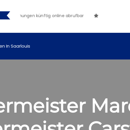
ntmachungen künftig online abrufbar
en In Saarlouis
rmeister Mar
rmeister Cars