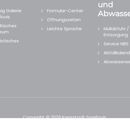
und
ig Galerie
Formular-Center
Abwasse
louis
Öffnungszeiten
tisches
Leichte Sprache
Müllabfuhr /
eum
Entsorgung
istisches
Service NBS
Abfallkalend
Abwasserwe
Copyright © 2026 Kreisstadt Saarlouis.
Designed and Developed by
echtgut
/
Site Point
.