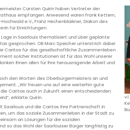
rmeister Carsten Quirin haben Vertreter der
 Rathaus empfangen. Anwesend waren Frank Kettern,
-Hochwald e.V., Franz Hechenblaikner, Diakon des
rin für Einrichtungen.
Lage in Saarlouis thematisiert und über geplante
itas gesprochen. OB Marc Speicher unterstrich dabei
 die Caritas für das gesellschaftliche Zusammenleben
ent solcher Institutionen ist für das Wohl unserer
anken Ihnen allen für Ihre herausragende Arbeit und
s sich den Worten des Oberbürgermeisters an und
gement. „Wir freuen uns auf eine weiterhin gute
die Caritas auch in Zukunft einen entscheidenden
v.
rd“, erklärte Quirin.
Ke
t Saarlouis und die Caritas ihre Partnerschaft in
Bü
den, um das soziale Zusammenleben in der Stadt zu
meinsam an Lösungen für die sozialen
d so das Wohl der Saarlouiser Bürger langfristig zu