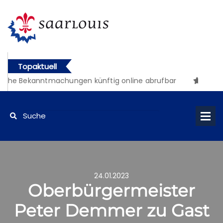
Topaktuell
che Bekanntmachungen künftig online abrufbar
24.01.2023
Oberbürgermeister
Peter Demmer zu Gast