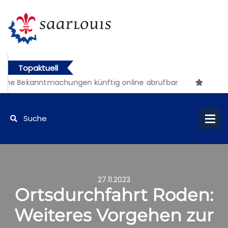
Topaktuell
che Bekanntmachungen künftig online abrufbar
27.11.2023
Ortsdurchfahrt Roden:
Weiteres Vorgehen zur