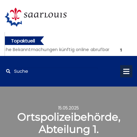
Topaktuell
liche Bekanntmachungen künftig online abrufbar
15.05.2025
Ortspolizeibehörde,
Abteilung 1.