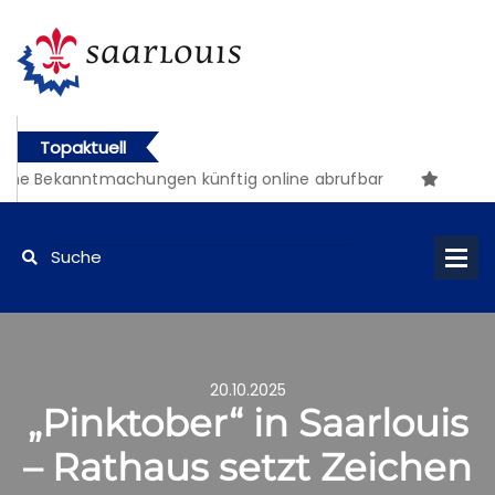
Topaktuell
he Bekanntmachungen künftig online abrufbar
20.10.2025
„Pinktober“ in Saarlouis
– Rathaus setzt Zeichen