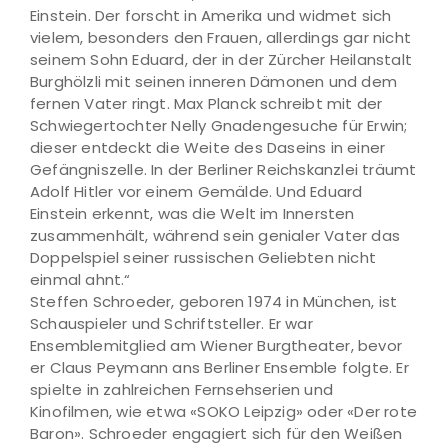
Einstein. Der forscht in Amerika und widmet sich
vielem, besonders den Frauen, allerdings gar nicht
seinem Sohn Eduard, der in der Zürcher Heilanstalt
Burghölzli mit seinen inneren Dämonen und dem
fernen Vater ringt. Max Planck schreibt mit der
Schwiegertochter Nelly Gnadengesuche für Erwin;
dieser entdeckt die Weite des Daseins in einer
Gefängniszelle. In der Berliner Reichskanzlei träumt
Adolf Hitler vor einem Gemälde. Und Eduard
Einstein erkennt, was die Welt im Innersten
zusammenhält, während sein genialer Vater das
Doppelspiel seiner russischen Geliebten nicht
einmal ahnt.“
Steffen Schroeder, geboren 1974 in München, ist
Schauspieler und Schriftsteller. Er war
Ensemblemitglied am Wiener Burgtheater, bevor
er Claus Peymann ans Berliner Ensemble folgte. Er
spielte in zahlreichen Fernsehserien und
Kinofilmen, wie etwa «SOKO Leipzig» oder «Der rote
Baron». Schroeder engagiert sich für den Weißen