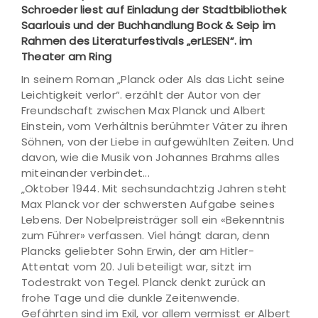
Schroeder liest auf Einladung der Stadtbibliothek
Saarlouis und der Buchhandlung Bock & Seip im
Rahmen des Literaturfestivals „erLESEN“. im
Theater am Ring
In seinem Roman „Planck oder Als das Licht seine
Leichtigkeit verlor“. erzählt der Autor von der
Freundschaft zwischen Max Planck und Albert
Einstein, vom Verhältnis berühmter Väter zu ihren
Söhnen, von der Liebe in aufgewühlten Zeiten. Und
davon, wie die Musik von Johannes Brahms alles
miteinander verbindet...
„Oktober 1944. Mit sechsundachtzig Jahren steht
Max Planck vor der schwersten Aufgabe seines
Lebens. Der Nobelpreisträger soll ein «Bekenntnis
zum Führer» verfassen. Viel hängt daran, denn
Plancks geliebter Sohn Erwin, der am Hitler-
Attentat vom 20. Juli beteiligt war, sitzt im
Todestrakt von Tegel. Planck denkt zurück an
frohe Tage und die dunkle Zeitenwende.
Gefährten sind im Exil, vor allem vermisst er Albert