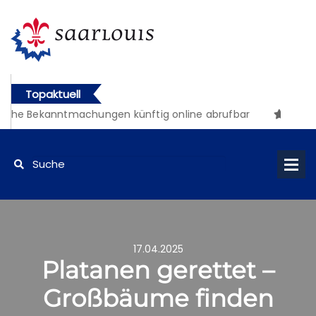
Topaktuell
iche Bekanntmachungen künftig online abrufbar
17.04.2025
Platanen gerettet –
Großbäume finden