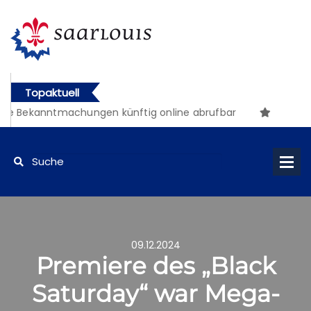
Topaktuell
Bekanntmachungen künftig online abrufbar
09.12.2024
Premiere des „Black
Saturday“ war Mega-