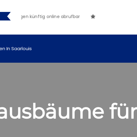
achungen künftig online abrufbar
en In Saarlouis
ausbäume für 