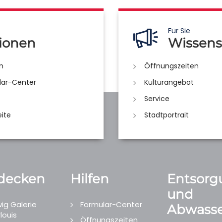
Für Sie
ionen
Wissens
n
Öffnungszeiten
lar-Center
Kulturangebot
Service
eite
Stadtportrait
decken
Hilfen
Entsorg
und
ig Galerie
Formular-Center
Abwasse
louis
Öffnungszeiten