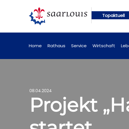
Topaktuell
en künftig online abrufbar
Öffentliche Bekanntm
Home
Rathaus
Service
Wirtschaft
Leb
08.04.2024
Projekt „H
startet