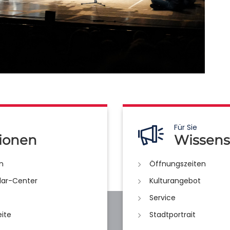
Für Sie
ionen
Wissens
n
Öffnungszeiten
lar-Center
Kulturangebot
Service
eite
Stadtportrait