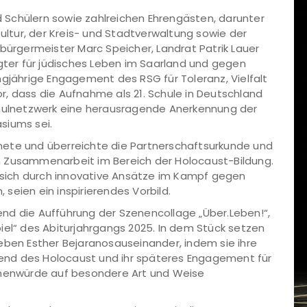
Schülern sowie zahlreichen Ehrengästen, darunter
Kultur, der Kreis- und Stadtverwaltung sowie der
rgermeister Marc Speicher, Landrat Patrik Lauer
agter für jüdisches Leben im Saarland und gegen
ngjährige Engagement des RSG für Toleranz, Vielfalt
, dass die Aufnahme als 21. Schule in Deutschland
chulnetzwerk eine herausragende Anerkennung der
siums sei.
chnete und überreichte die Partnerschaftsurkunde und
n Zusammenarbeit im Bereich der Holocaust-Bildung.
e sich durch innovative Ansätze im Kampf gegen
seien ein inspirierendes Vorbild.
nd die Aufführung der Szenencollage „Über.Leben!“,
iel“ des Abiturjahrgangs 2025. In dem Stück setzen
eben Esther Bejaranosauseinander, indem sie ihre
hrend des Holocaust und ihr späteres Engagement für
chenwürde auf besondere Art und Weise