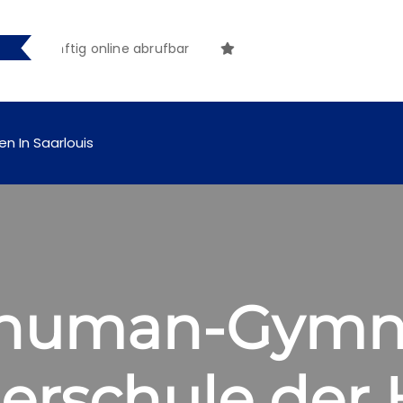
künftig online abrufbar
en In Saarlouis
chuman-Gymn
erschule der 