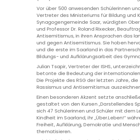
Vor über 500 anwesenden Schülerinnen und 
Vertreter des Ministeriums für Bildung und 
Synagogengemeinde Saar, würdigten Oberbü
und Professor Dr. Roland Rixecker, Beauftr
Antisemitismus, in ihren Ansprachen das la
und gegen Antisemitismus. Sie hoben hervor
und die erste im Saarland in das Partners
Bildungs- und Aufklärungsarbeit des Gymna
Julian Tsapir, Vertreter der ISHS, unterzei
betonte die Bedeutung der internationale
Die Projekte des RSG der letzten Jahre, di
Rassismus und Antisemitismus auszeichnen, 
Einen besonderen Akzent setzte anschließe
gestaltet von den Kursen „Darstellendes Sp
sich 47 Schülerinnen und Schüler mit dem L
Kindheit im Saarland, ihr „Über.Leben!“ wä
Freiheit, Aufklärung, Demokratie und Mens
thematisieren.