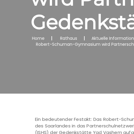
Gedenkstä
Home
Rathaus
Aktuelle Informatio
Robert-Schuman-Gymnasium wird Partnerschu
Ein bedeutender Festakt: Das Robert-Schum
des Saarlandes in das Partnerschulnetzwerk
(ISHS) der Gedenkstätte Yad Vashem au