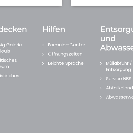
decken
Hilfen
Entsorg
und
ig Galerie
Formular-Center
Abwasse
louis
Öffnungszeiten
tisches
Leichte Sprache
Müllabfuhr /
eum
Entsorgung
istisches
Service NBS
Abfallkalend
Abwasserwe