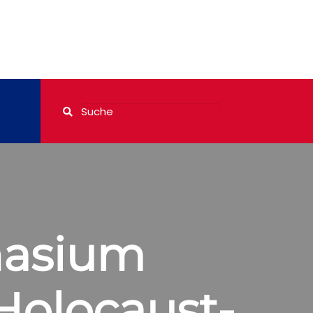
asium
Holocaust-