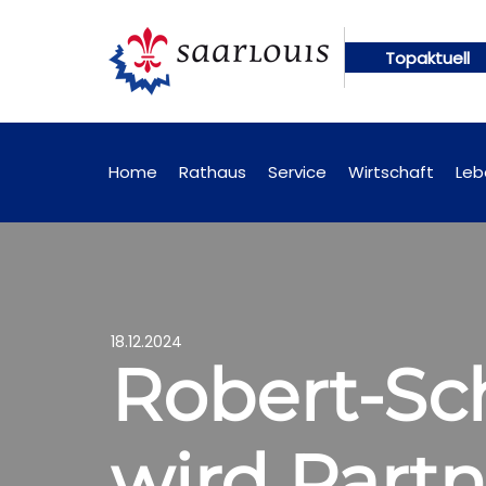
Topaktuell
g online abrufbar
Öffentliche Bekanntmachungen 
Home
Rathaus
Service
Wirtschaft
Leb
18.12.2024
Robert-S
wird Partn