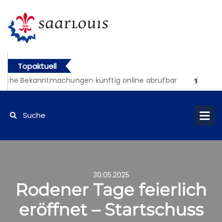
Topaktuell
che Bekanntmachungen künftig online abrufbar
30.05.2025
Rodener Tage feierlich
eröffnet – Startschuss