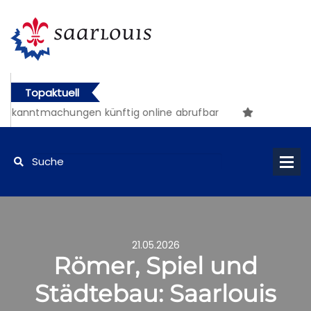
Topaktuell
kanntmachungen künftig online abrufbar
21.05.2026
Römer, Spiel und
Städtebau: Saarlouis