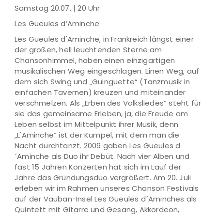
Samstag 20.07. | 20 Uhr
Les Gueules d’Aminche
Les Gueules d'Aminche, in Frankreich längst einer
der großen, hell leuchtenden Sterne am
Chansonhimmel, haben einen einzigartigen
musikalischen Weg eingeschlagen. Einen Weg, auf
dem sich Swing und „Guinguette“ (Tanzmusik in
einfachen Tavernen) kreuzen und miteinander
verschmelzen. Als „Erben des Volksliedes“ steht für
sie das gemeinsame Erleben, ja, die Freude am
Leben selbst im Mittelpunkt ihrer Musik, denn
„L'Aminche“ ist der Kumpel, mit dem man die
Nacht durchtanzt. 2009 gaben Les Gueules d
´Aminche als Duo ihr Debüt. Nach vier Alben und
fast 15 Jahren Konzerten hat sich im Lauf der
Jahre das Gründungsduo vergrößert. Am 20. Juli
erleben wir im Rahmen unseres Chanson Festivals
auf der Vauban-Insel Les Gueules d´Aminches als
Quintett mit Gitarre und Gesang, Akkordeon,