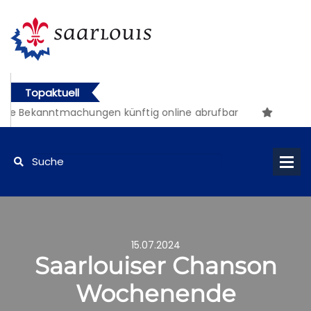
Topaktuell
e Bekanntmachungen künftig online abrufbar
15.07.2024
Saarlouiser Chanson
Wochenende