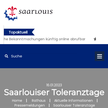
Topaktuell
che Bekanntmachungen künftig online abrufbar
16.01.2023
Saarlouiser Toleranztage
Home
Rathaus
Aktuelle Informationen
Pressemeldungen
Saarlouiser Toleranztage