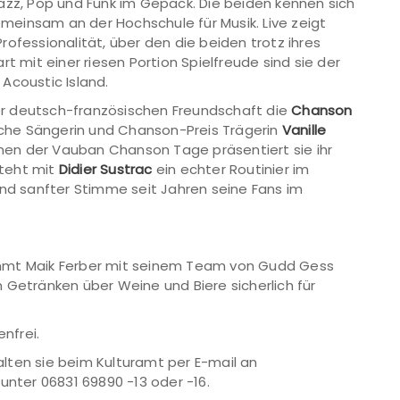
azz, Pop und Funk im Gepäck. Die beiden kennen sich
gemeinsam an der Hochschule für Musik. Live zeigt
ofessionalität, über den die beiden trotz ihres
t mit einer riesen Portion Spielfreude sind sie der
Acoustic Island.
 der deutsch-französischen Freundschaft die
Chanson
sche Sängerin und Chanson-Preis Trägerin
Vanille
ahmen der Vauban Chanson Tage präsentiert sie ihr
teht mit
Didier Sustrac
ein echter Routinier im
und sanfter Stimme seit Jahren seine Fans im
immt Maik Ferber mit seinem Team von Gudd Gess
ien Getränken über Weine und Biere sicherlich für
enfrei.
lten sie beim Kulturamt per E-mail an
unter 06831 69890 -13 oder -16.