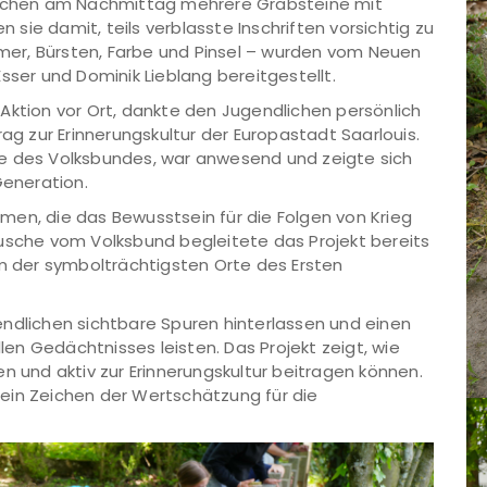
dlichen am Nachmittag mehrere Grabsteine mit
ie damit, teils verblasste Inschriften vorsichtig zu
Eimer, Bürsten, Farbe und Pinsel – wurden vom Neuen
sser und Dominik Lieblang bereitgestellt.
Aktion vor Ort, dankte den Jugendlichen persönlich
rag zur Erinnerungskultur der Europastadt Saarlouis.
de des Volksbundes, war anwesend und zeigte sich
eneration.
ahmen, die das Bewusstsein für die Folgen von Krieg
rusche vom Volksbund begleitete das Projekt bereits
em der symbolträchtigsten Orte des Ersten
ndlichen sichtbare Spuren hinterlassen und einen
llen Gedächtnisses leisten. Das Projekt zeigt, wie
und aktiv zur Erinnerungskultur beitragen können.
n ein Zeichen der Wertschätzung für die