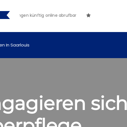
hungen künftig online abrufbar
en In Saarlouis
gagieren sich
berpflege