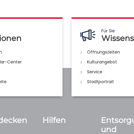
Für Sie
ionen
Wissens
n
Öffnungszeiten
lar-Center
Kulturangebot
Service
eite
Stadtportrait
decken
Hilfen
Entsorg
und