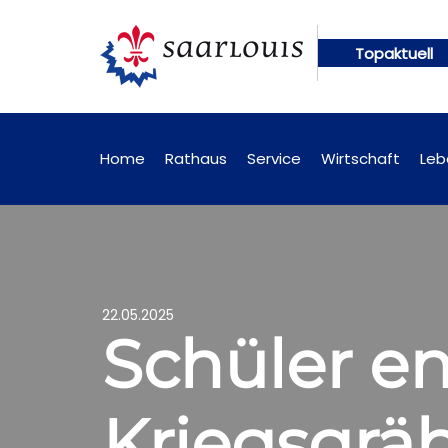
Topaktuell
n künftig online abrufbar
Öffentliche Bekanntmac
Home
Rathaus
Service
Wirtschaft
Leb
22.05.2025
Schüler en
Kriegsgrä