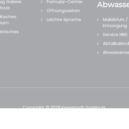
ig Galerie
Formular-Center
Abwasse
louis
Öffnungszeiten
tisches
Leichte Sprache
Müllabfuhr /
eum
Entsorgung
istisches
Service NBS
Abfallkalend
Abwasserwe
Copyright © 2026 Kreisstadt Saarlouis.
Designed and Developed by
echtgut
/
Site Point
.