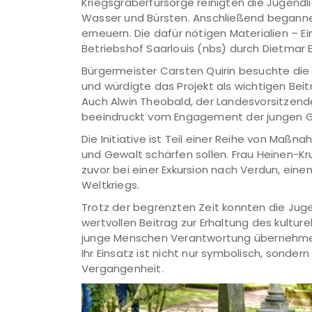
Kriegsgräberfürsorge reinigten die Jugen
Wasser und Bürsten. Anschließend begannen s
erneuern. Die dafür nötigen Materialien – 
Betriebshof Saarlouis (nbs) durch Dietmar E
Bürgermeister Carsten Quirin besuchte die 
und würdigte das Projekt als wichtigen Beit
Auch Alwin Theobald, der Landesvorsitzen
beeindruckt vom Engagement der jungen G
Die Initiative ist Teil einer Reihe von Maßn
und Gewalt schärfen sollen. Frau Heinen-K
zuvor bei einer Exkursion nach Verdun, ein
Weltkriegs.
Trotz der begrenzten Zeit konnten die Juge
wertvollen Beitrag zur Erhaltung des kulture
junge Menschen Verantwortung übernehmen 
Ihr Einsatz ist nicht nur symbolisch, sonder
Vergangenheit.