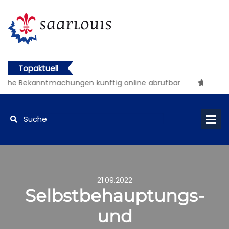
Topaktuell
iche Bekanntmachungen künftig online abrufbar
21.09.2022
Selbstbehauptungs-
und