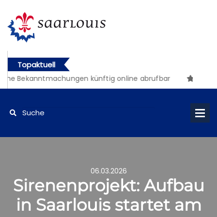
Topaktuell
iche Bekanntmachungen künftig online abrufbar
06.03.2026
Sirenenprojekt: Aufbau
in Saarlouis startet am