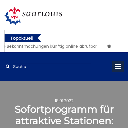
Topaktuell
 Bekanntmachungen künftig online abrufbar
18.01.2022
Sofortprogramm für
attraktive Stationen: