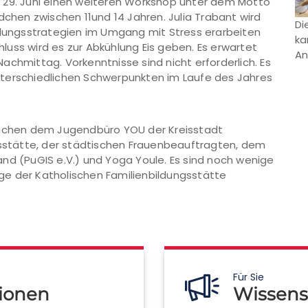
 29. Juni einen weiteren Workshop unter dem Motto
dchen zwischen 11und 14 Jahren. Julia Trabant wird
Di
ungsstrategien im Umgang mit Stress erarbeiten
ka
uss wird es zur Abkühlung Eis geben. Es erwartet
An
achmittag. Vorkenntnisse sind nicht erforderlich. Es
nterschiedlichen Schwerpunkten im Laufe des Jahres
wischen dem Jugendbüro YOU der Kreisstadt
ngsstätte, der städtischen Frauenbeauftragten, dem
nd (PuGIS e.V.) und Yoga Youle. Es sind noch wenige
e der Katholischen Familienbildungsstätte
Für Sie
ionen
Wissens