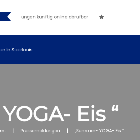
tmachungen künftig online abrufbar
en In Saarlouis
YOGA- Eis “
nen
Pressemeldungen
„Sommer- YOGA- Eis “