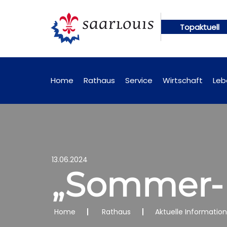
Topaktuell
ngen künftig online abrufbar
Öffentliche Bekann
Home
Rathaus
Service
Wirtschaft
Leb
13.06.2024
„Sommer- 
Home
Rathaus
Aktuelle Informatio