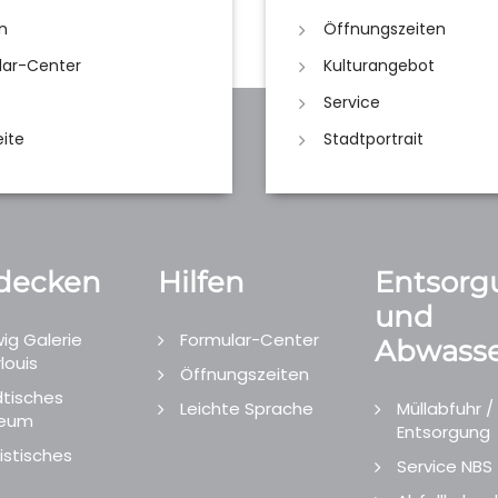
n
Öffnungszeiten
lar-Center
Kulturangebot
Service
eite
Stadtportrait
decken
Hilfen
Entsorg
und
ig Galerie
Formular-Center
Abwasse
louis
Öffnungszeiten
tisches
Leichte Sprache
Müllabfuhr /
eum
Entsorgung
istisches
Service NBS