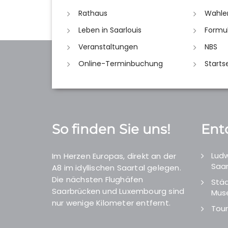
Rathaus
Wahle
Leben in Saarlouis
Formu
Veranstaltungen
NBS
Online-Terminbuchung
Starts
So finden Sie uns!
Ent
Ludw
Im Herzen Europas, direkt an der
Saar
A8 im idyllischen Saartal gelegen.
Die nächsten Flughäfen
Städ
Saarbrücken und Luxembourg sind
Mus
nur wenige Kilometer entfernt.
Tour