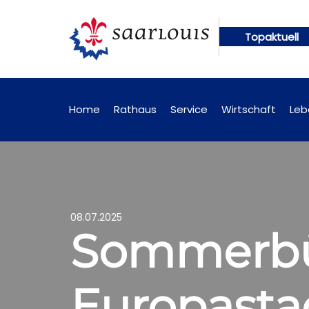
Topaktuell
ne abrufbar
Öffentliche Bekanntmachungen künfti
Home
Rathaus
Service
Wirtschaft
Leb
08.07.2025
Sommerbü
Europastad