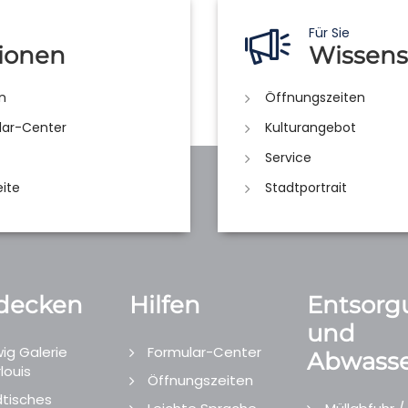
Für Sie
ionen
Wissens
n
Öffnungszeiten
lar-Center
Kulturangebot
Service
eite
Stadtportrait
decken
Hilfen
Entsorg
und
ig Galerie
Formular-Center
Abwasse
louis
Öffnungszeiten
tisches