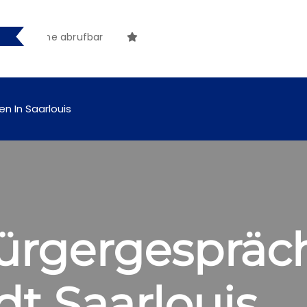
g online abrufbar
en In Saarlouis
rgergespräch
t Saarlouis