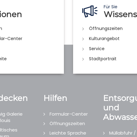
Für Sie
ionen
Wissens
n
Öffnungszeiten
lar-Center
Kulturangebot
Service
eite
Stadtportrait
decken
Hilfen
Entsorg
und
ig Galerie
Formular-Center
Abwasse
louis
Öffnungszeiten
tisches
Leichte Sprache
Müllabfuhr /
eum