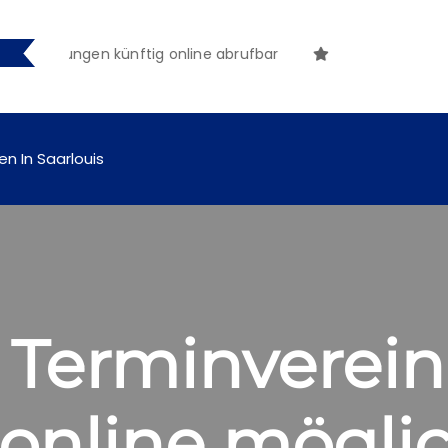
ntmachungen künftig online abrufbar
en In Saarlouis
: Terminverei
 online mögli